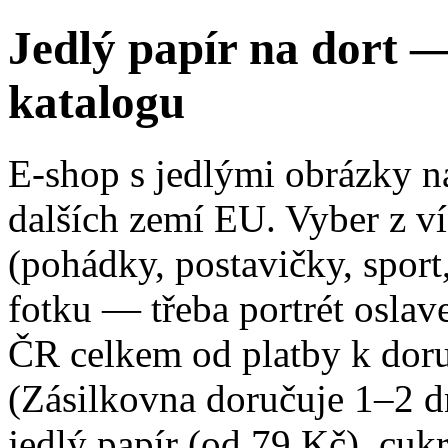
Jedlý papír na dort — 
katalogu
E-shop s jedlými obrázky n
dalších zemí EU. Vyber z v
(pohádky, postavičky, sport,
fotku — třeba portrét osla
ČR celkem od platby k dor
(Zásilkovna doručuje 1–2 dn
jedlý papír (od 79 Kč), cuk