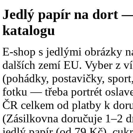
Jedlý papír na dort — 
katalogu
E-shop s jedlými obrázky n
dalších zemí EU. Vyber z v
(pohádky, postavičky, sport,
fotku — třeba portrét osla
ČR celkem od platby k dor
(Zásilkovna doručuje 1–2 dn
jedlý papír (od 79 Kč), cuk