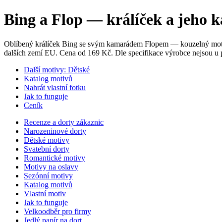
Bing a Flop — králíček a jeho 
Oblíbený králíček Bing se svým kamarádem Flopem — kouzelný motiv p
dalších zemí EU. Cena od 169 Kč. Dle specifikace výrobce nejsou u
Další motivy: Dětské
Katalog motivů
Nahrát vlastní fotku
Jak to funguje
Ceník
Recenze a dorty zákaznic
Narozeninové dorty
Dětské motivy
Svatební dorty
Romantické motivy
Motivy na oslavy
Sezónní motivy
Katalog motivů
Vlastní motiv
Jak to funguje
Velkoodběr pro firmy
Jedlý papír na dort