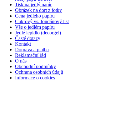
Tisk na jedlý papír
Obrázek na dort z fotky
Cena jedlého papíru
Cukrový vs. fondánový list
Vše o jedlém papíru
Jedlé lepidlo (decorgel)
Časté dotazy
Kontakt
Doprava a platba
Reklamační řád
O nás
Obchodní podmínky
Ochrana osobních údajů
Informace o cookies