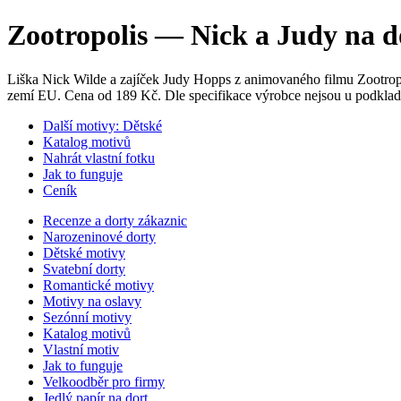
Zootropolis — Nick a Judy na d
Liška Nick Wilde a zajíček Judy Hopps z animovaného filmu Zootropol
zemí EU. Cena od 189 Kč. Dle specifikace výrobce nejsou u podkla
Další motivy: Dětské
Katalog motivů
Nahrát vlastní fotku
Jak to funguje
Ceník
Recenze a dorty zákaznic
Narozeninové dorty
Dětské motivy
Svatební dorty
Romantické motivy
Motivy na oslavy
Sezónní motivy
Katalog motivů
Vlastní motiv
Jak to funguje
Velkoodběr pro firmy
Jedlý papír na dort