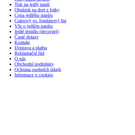
Tisk na jedlý papír
Obrázek na dort z fotky
Cena jedlého papíru
Cukrový vs. fondánový list
Vše o jedlém papíru
Jedlé lepidlo (decorgel)
Časté dotazy
Kontakt
Doprava a platba
Reklamační řád
O nás
Obchodní podmínky
Ochrana osobních údajů
Informace o cookies