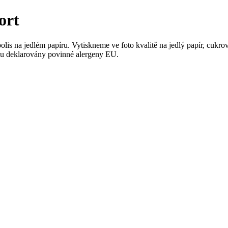
ort
is na jedlém papíru. Vytiskneme ve foto kvalitě na jedlý papír, cukro
du deklarovány povinné alergeny EU.